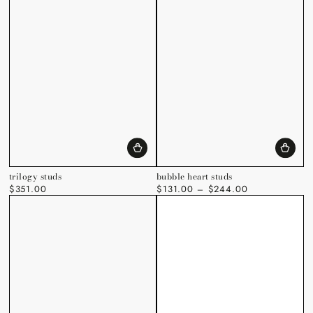
trilogy studs
bubble heart studs
$351.00
$131.00
$244.00
Regulärer
Regulärer
Preis
Preis