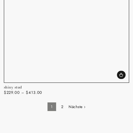
shiny stud
$229.00
$413.00
Regulärer
Preis
1
2
Nächste ›