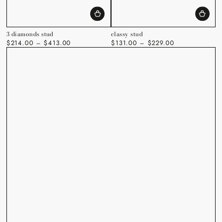
3 diamonds stud
classy stud
$214.00
$413.00
$131.00
$229.00
Regulärer
Regulärer
Preis
Preis