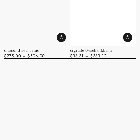
diamond heart stud
digitale Geschenkkarte
$275.00
$506.00
$38.31
$383.12
Regulärer
Regulärer
Preis
Preis