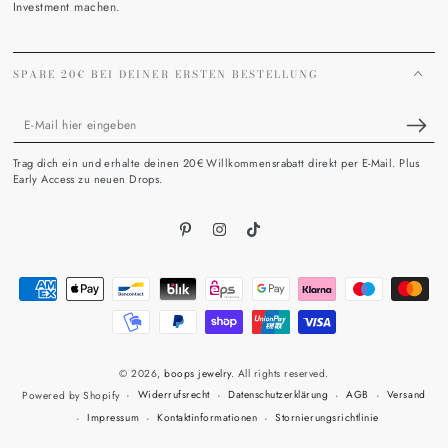
Investment machen.
SPARE 20€ BEI DEINER ERSTEN BESTELLUNG
E-
Mail
Trag dich ein und erhalte deinen 20€ Willkommensrabatt direkt per E-Mail. Plus
hier
Early Access zu neuen Drops.
eingeben
Pinterest
Instagram
TikTok
Zahlungsmöglichkeiten
© 2026,
boops jewelry
. All rights reserved.
Widerrufsrecht
Datenschutzerklärung
AGB
Versand
Powered by Shopify
Impressum
Kontaktinformationen
Stornierungsrichtlinie