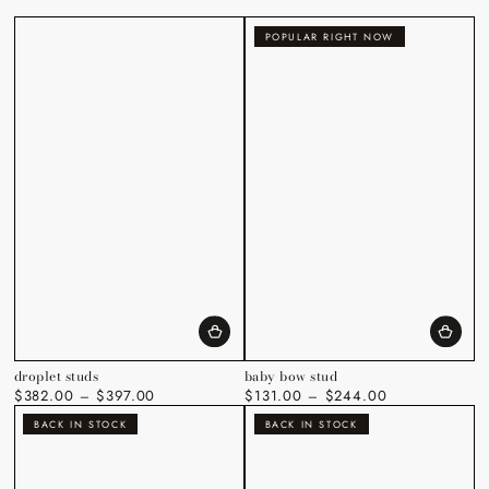
POPULAR RIGHT NOW
droplet studs
baby bow stud
$382.00
$397.00
$131.00
$244.00
Regulärer
Regulärer
Preis
Preis
BACK IN STOCK
BACK IN STOCK